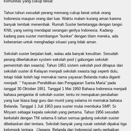
komunitas yang cukup besar.
Tahun tahun sesudah perang memang cukup berat untuk orang
Indonesia maupun orang dari luar. Waktu malam kurang aman karena
banyak tembak menembak. Rumah Suster bertetangga dengan tangsi
KNIL yang sering mendapat serangan gerilya Indonesia. Kadang-
kadang para suster membangun “bunker” dengan tilam mereka, ada
keberanian untuk menghadapi situasi yang tidak aman.
Sekolah suster berjalan baik, walau ada banyak kesulitan. Sesudah
perang diberlakukan system sekolah pool ( gabungan sekolah
pemerintah dan swasta). Tahun 1951 sistem sekolah pool dihapus dan
sekolah suster di Kelayan menjadi sekolah swasta lagi seperti dulu,
tetapi tidak boleh lagi memakai nama yayasan Belanda maka diganti
menjadi: “ Yayasan Pendidikan dan Pengajaran Santa Maria” pada
tanggal 30 Oktober 1951. Tanggal 1 Mei 1950 Bahasa Indonesia menjadi
bahasa pengantar di sekolah suster, tentu ini merupakan perubahan
yang luar biasa bagi guru dan murid yang selama ini memakai bahasa
Belanda. Tanggal 1 Juli 1953 para suster mulai membuka SMP, Sr.
Miryam sebagai kepala sekolah yang pertama. Tahun 1956 sesudah
berkelahi dengan TNI selama 6 tahun semua gedung sekolah suster
dibebaskan dari tentara. Sekolah banyak yang rusak setelah dipakai tiga
kelompok tentara (Jepang, Belanda dan Indonesia) perlu perbaikan