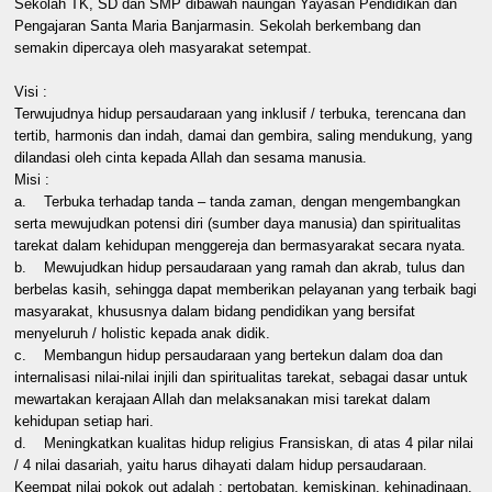
Sekolah TK, SD dan SMP dibawah naungan Yayasan Pendidikan dan
Pengajaran Santa Maria Banjarmasin. Sekolah berkembang dan
semakin dipercaya oleh masyarakat setempat.
Visi :
Terwujudnya hidup persaudaraan yang inklusif / terbuka, terencana dan
tertib, harmonis dan indah, damai dan gembira, saling mendukung, yang
dilandasi oleh cinta kepada Allah dan sesama manusia.
Misi :
a. Terbuka terhadap tanda – tanda zaman, dengan mengembangkan
serta mewujudkan potensi diri (sumber daya manusia) dan spiritualitas
tarekat dalam kehidupan menggereja dan bermasyarakat secara nyata.
b. Mewujudkan hidup persaudaraan yang ramah dan akrab, tulus dan
berbelas kasih, sehingga dapat memberikan pelayanan yang terbaik bagi
masyarakat, khususnya dalam bidang pendidikan yang bersifat
menyeluruh / holistic kepada anak didik.
c. Membangun hidup persaudaraan yang bertekun dalam doa dan
internalisasi nilai-nilai injili dan spiritualitas tarekat, sebagai dasar untuk
mewartakan kerajaan Allah dan melaksanakan misi tarekat dalam
kehidupan setiap hari.
d. Meningkatkan kualitas hidup religius Fransiskan, di atas 4 pilar nilai
/ 4 nilai dasariah, yaitu harus dihayati dalam hidup persaudaraan.
Keempat nilai pokok out adalah : pertobatan, kemiskinan, kehinadinaan,