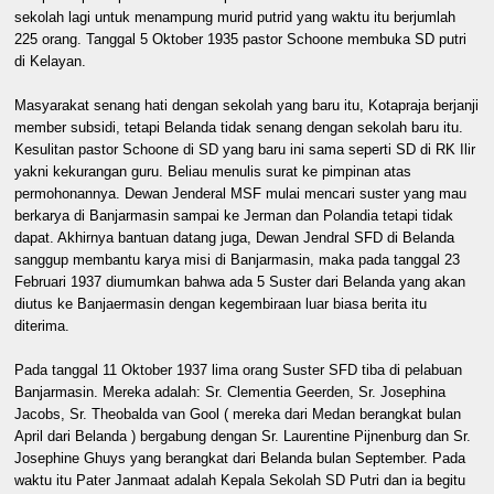
sekolah lagi untuk menampung murid putrid yang waktu itu berjumlah
225 orang. Tanggal 5 Oktober 1935 pastor Schoone membuka SD putri
di Kelayan.
Masyarakat senang hati dengan sekolah yang baru itu, Kotapraja berjanji
member subsidi, tetapi Belanda tidak senang dengan sekolah baru itu.
Kesulitan pastor Schoone di SD yang baru ini sama seperti SD di RK Ilir
yakni kekurangan guru. Beliau menulis surat ke pimpinan atas
permohonannya. Dewan Jenderal MSF mulai mencari suster yang mau
berkarya di Banjarmasin sampai ke Jerman dan Polandia tetapi tidak
dapat. Akhirnya bantuan datang juga, Dewan Jendral SFD di Belanda
sanggup membantu karya misi di Banjarmasin, maka pada tanggal 23
Februari 1937 diumumkan bahwa ada 5 Suster dari Belanda yang akan
diutus ke Banjaermasin dengan kegembiraan luar biasa berita itu
diterima.
Pada tanggal 11 Oktober 1937 lima orang Suster SFD tiba di pelabuan
Banjarmasin. Mereka adalah: Sr. Clementia Geerden, Sr. Josephina
Jacobs, Sr. Theobalda van Gool ( mereka dari Medan berangkat bulan
April dari Belanda ) bergabung dengan Sr. Laurentine Pijnenburg dan Sr.
Josephine Ghuys yang berangkat dari Belanda bulan September. Pada
waktu itu Pater Janmaat adalah Kepala Sekolah SD Putri dan ia begitu