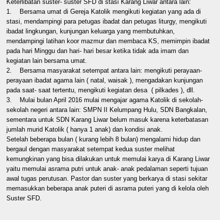
Keterlibatan suster- suster SFD di stasi Karang Liwar antara lain:
1. Bersama umat di Gereja Katolik mengikuti kegiatan yang ada di
stasi, mendampingi para petugas ibadat dan petugas liturgy, mengikuti
ibadat lingkungan, kunjungan keluarga yang membutuhkan,
mendampingi latihan koor mazmur dan membaca KS, memimpin ibadat
pada hari Minggu dan hari- hari besar ketika tidak ada imam dan
kegiatan lain bersama umat.
2. Bersama masyarakat setempat antara lain: mengikuti perayaan-
perayaan ibadat agama lain ( natal, waisak ), mengadakan kunjungan
pada saat- saat tertentu, mengikuti kegiatan desa ( pilkades ), dll.
3. Mulai bulan April 2016 mulai mengajar agama Katolik di sekolah-
sekolah negeri antara lain: SMPN II Kelumpang Hulu, SDN Bangkalan,
sementara untuk SDN Karang Liwar belum masuk karena keterbatasan
jumlah murid Katolik ( hanya 1 anak) dan kondisi anak.
Setelah beberapa bulan ( kurang lebih 8 bulan) mengalami hidup dan
bergaul dengan masyarakat setempat kedua suster melihat
kemungkinan yang bisa dilakukan untuk memulai karya di Karang Liwar
yaitu memulai asrama putri untuk anak- anak pedalaman seperti tujuan
awal tugas perutusan. Pastor dan suster yang berkarya di stasi sekitar
memasukkan beberapa anak puteri di asrama puteri yang di kelola oleh
Suster SFD.