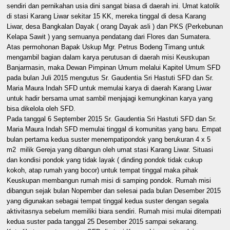
sendiri dan pernikahan usia dini sangat biasa di daerah ini. Umat katolik
di stasi Karang Liwar sekitar 15 KK, mereka tinggal di desa Karang
Liwar, desa Bangkalan Dayak ( orang Dayak asli ) dan PKS (Perkebunan
Kelapa Sawit ) yang semuanya pendatang dari Flores dan Sumatera.
Atas permohonan Bapak Uskup Mgr. Petrus Bodeng Timang untuk
mengambil bagian dalam karya perutusan di daerah misi Keuskupan
Banjarmasin, maka Dewan Pimpinan Umum melalui Kapitel Umum SFD
pada bulan Juli 2015 mengutus Sr. Gaudentia Sri Hastuti SFD dan Sr.
Maria Maura Indah SFD untuk memulai karya di daerah Karang Liwar
untuk hadir bersama umat sambil menjajagi kemungkinan karya yang
bisa dikelola oleh SFD.
Pada tanggal 6 September 2015 Sr. Gaudentia Sri Hastuti SFD dan Sr.
Maria Maura Indah SFD memulai tinggal di komunitas yang baru. Empat
bulan pertama kedua suster menempatipondok yang berukuran 4 x 5
m2 milik Gereja yang dibangun oleh umat stasi Karang Liwar. Situasi
dan kondisi pondok yang tidak layak ( dinding pondok tidak cukup
kokoh, atap rumah yang bocor) untuk tempat tinggal maka pihak
Keuskupan membangun rumah misi di samping pondok. Rumah misi
dibangun sejak bulan Nopember dan selesai pada bulan Desember 2015
yang digunakan sebagai tempat tinggal kedua suster dengan segala
aktivitasnya sebelum memiliki biara sendiri. Rumah misi mulai ditempati
kedua suster pada tanggal 25 Desember 2015 sampai sekarang.