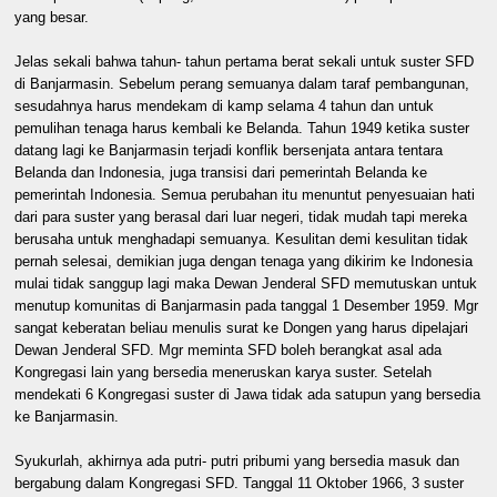
yang besar.
Jelas sekali bahwa tahun- tahun pertama berat sekali untuk suster SFD
di Banjarmasin. Sebelum perang semuanya dalam taraf pembangunan,
sesudahnya harus mendekam di kamp selama 4 tahun dan untuk
pemulihan tenaga harus kembali ke Belanda. Tahun 1949 ketika suster
datang lagi ke Banjarmasin terjadi konflik bersenjata antara tentara
Belanda dan Indonesia, juga transisi dari pemerintah Belanda ke
pemerintah Indonesia. Semua perubahan itu menuntut penyesuaian hati
dari para suster yang berasal dari luar negeri, tidak mudah tapi mereka
berusaha untuk menghadapi semuanya. Kesulitan demi kesulitan tidak
pernah selesai, demikian juga dengan tenaga yang dikirim ke Indonesia
mulai tidak sanggup lagi maka Dewan Jenderal SFD memutuskan untuk
menutup komunitas di Banjarmasin pada tanggal 1 Desember 1959. Mgr
sangat keberatan beliau menulis surat ke Dongen yang harus dipelajari
Dewan Jenderal SFD. Mgr meminta SFD boleh berangkat asal ada
Kongregasi lain yang bersedia meneruskan karya suster. Setelah
mendekati 6 Kongregasi suster di Jawa tidak ada satupun yang bersedia
ke Banjarmasin.
Syukurlah, akhirnya ada putri- putri pribumi yang bersedia masuk dan
bergabung dalam Kongregasi SFD. Tanggal 11 Oktober 1966, 3 suster