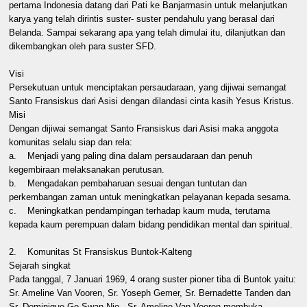
pertama Indonesia datang dari Pati ke Banjarmasin untuk melanjutkan
karya yang telah dirintis suster- suster pendahulu yang berasal dari
Belanda. Sampai sekarang apa yang telah dimulai itu, dilanjutkan dan
dikembangkan oleh para suster SFD.
Visi
Persekutuan untuk menciptakan persaudaraan, yang dijiwai semangat
Santo Fransiskus dari Asisi dengan dilandasi cinta kasih Yesus Kristus.
Misi
Dengan dijiwai semangat Santo Fransiskus dari Asisi maka anggota
komunitas selalu siap dan rela:
a. Menjadi yang paling dina dalam persaudaraan dan penuh
kegembiraan melaksanakan perutusan.
b. Mengadakan pembaharuan sesuai dengan tuntutan dan
perkembangan zaman untuk meningkatkan pelayanan kepada sesama.
c. Meningkatkan pendampingan terhadap kaum muda, terutama
kepada kaum perempuan dalam bidang pendidikan mental dan spiritual.
2. Komunitas St Fransiskus Buntok-Kalteng
Sejarah singkat
Pada tanggal, 7 Januari 1969, 4 orang suster pioner tiba di Buntok yaitu:
Sr. Ameline Van Vooren, Sr. Yoseph Gemer, Sr. Bernadette Tanden dan
Sr. Dominique Go Swan Nio. Sr. Ameline Van Vooren membuka