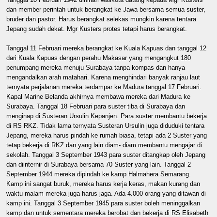
dan member perintah untuk berangkat ke Jawa bersama semua suster,
bruder dan pastor. Harus berangkat selekas mungkin karena tentara
Jepang sudah dekat. Mgr Kusters protes tetapi harus berangkat.
Tanggal 11 Februari mereka berangkat ke Kuala Kapuas dan tanggal 12
dari Kuala Kapuas dengan perahu Makasar yang mengangkut 180
penumpang mereka menuju Surabaya tanpa kompas dan hanya
mengandalkan arah matahari. Karena menghindari banyak ranjau laut
ternyata perjalanan mereka terdampar ke Madura tanggal 17 Februari.
Kapal Marine Belanda akhirnya membawa mereka dari Madura ke
Surabaya. Tanggal 18 Februari para suster tiba di Surabaya dan
menginap di Susteran Ursulin Kepanjen. Para suster membantu bekerja
di RS RKZ. Tidak lama ternyata Susteran Ursulin juga diduduki tentara
Jepang, mereka harus pindah ke rumah biasa, tetapi ada 2 Suster yang
tetap bekerja di RKZ dan yang lain diam- diam membantu mengajar di
sekolah. Tanggal 3 September 1943 para suster ditangkap oleh Jepang
dan diinternir di Surabaya bersama 70 Suster yang lain. Tanggal 2
September 1944 mereka dipindah ke kamp Halmahera Semarang.
Kamp ini sangat buruk, mereka harus kerja keras, makan kurang dan
waktu malam mereka juga harus jaga. Ada 4.000 orang yang ditawan di
kamp ini. Tanggal 3 September 1945 para suster boleh meninggalkan
kamp dan untuk sementara mereka berobat dan bekerja di RS Elisabeth