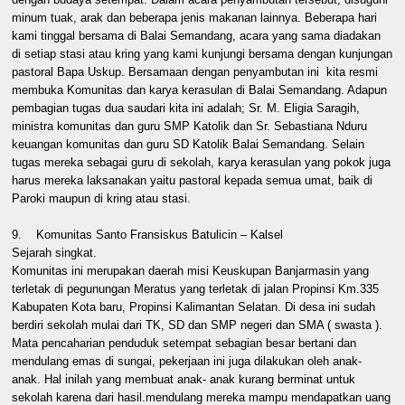
minum tuak, arak dan beberapa jenis makanan lainnya. Beberapa hari
kami tinggal bersama di Balai Semandang, acara yang sama diadakan
di setiap stasi atau kring yang kami kunjungi bersama dengan kunjungan
pastoral Bapa Uskup. Bersamaan dengan penyambutan ini kita resmi
membuka Komunitas dan karya kerasulan di Balai Semandang. Adapun
pembagian tugas dua saudari kita ini adalah; Sr. M. Eligia Saragih,
ministra komunitas dan guru SMP Katolik dan Sr. Sebastiana Nduru
keuangan komunitas dan guru SD Katolik Balai Semandang. Selain
tugas mereka sebagai guru di sekolah, karya kerasulan yang pokok juga
harus mereka laksanakan yaitu pastoral kepada semua umat, baik di
Paroki maupun di kring atau stasi.
9. Komunitas Santo Fransiskus Batulicin – Kalsel
Sejarah singkat.
Komunitas ini merupakan daerah misi Keuskupan Banjarmasin yang
terletak di pegunungan Meratus yang terletak di jalan Propinsi Km.335
Kabupaten Kota baru, Propinsi Kalimantan Selatan. Di desa ini sudah
berdiri sekolah mulai dari TK, SD dan SMP negeri dan SMA ( swasta ).
Mata pencaharian penduduk setempat sebagian besar bertani dan
mendulang emas di sungai, pekerjaan ini juga dilakukan oleh anak-
anak. Hal inilah yang membuat anak- anak kurang berminat untuk
sekolah karena dari hasil.mendulang mereka mampu mendapatkan uang