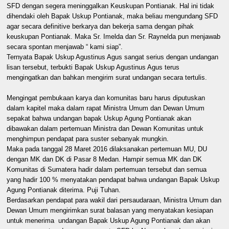
SFD dengan segera meninggalkan Keuskupan Pontianak. Hal ini tidak
dihendaki oleh Bapak Uskup Pontianak, maka beliau mengundang SFD
agar secara definitive berkarya dan bekerja sama dengan pihak
keuskupan Pontianak. Maka Sr. Imelda dan Sr. Raynelda pun menjawab
secara spontan menjawab “ kami siap”.
Ternyata Bapak Uskup Agustinus Agus sangat serius dengan undangan
lisan tersebut, terbukti Bapak Uskup Agustinus Agus terus
mengingatkan dan bahkan mengirim surat undangan secara tertulis.
Mengingat pembukaan karya dan komunitas baru harus diputuskan
dalam kapitel maka dalam rapat Ministra Umum dan Dewan Umum
sepakat bahwa undangan bapak Uskup Agung Pontianak akan
dibawakan dalam pertemuan Ministra dan Dewan Komunitas untuk
menghimpun pendapat para suster sebanyak mungkin.
Maka pada tanggal 28 Maret 2016 dilaksanakan pertemuan MU, DU
dengan MK dan DK di Pasar 8 Medan. Hampir semua MK dan DK
Komunitas di Sumatera hadir dalam pertemuan tersebut dan semua
yang hadir 100 % menyatakan pendapat bahwa undangan Bapak Uskup
Agung Pontianak diterima. Puji Tuhan.
Berdasarkan pendapat para wakil dari persaudaraan, Ministra Umum dan
Dewan Umum mengirimkan surat balasan yang menyatakan kesiapan
untuk menerima undangan Bapak Uskup Agung Pontianak dan akan