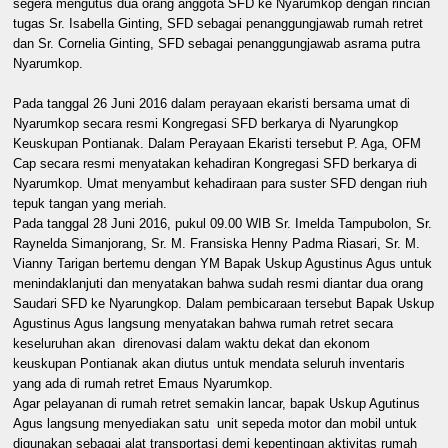
segera mengutus dua orang anggota SFD ke Nyarumkop dengan rincian
tugas Sr. Isabella Ginting, SFD sebagai penanggungjawab rumah retret
dan Sr. Cornelia Ginting, SFD sebagai penanggungjawab asrama putra
Nyarumkop.
Pada tanggal 26 Juni 2016 dalam perayaan ekaristi bersama umat di
Nyarumkop secara resmi Kongregasi SFD berkarya di Nyarungkop
Keuskupan Pontianak. Dalam Perayaan Ekaristi tersebut P. Aga, OFM
Cap secara resmi menyatakan kehadiran Kongregasi SFD berkarya di
Nyarumkop. Umat menyambut kehadiraan para suster SFD dengan riuh
tepuk tangan yang meriah.
Pada tanggal 28 Juni 2016, pukul 09.00 WIB Sr. Imelda Tampubolon, Sr.
Raynelda Simanjorang, Sr. M. Fransiska Henny Padma Riasari, Sr. M.
Vianny Tarigan bertemu dengan YM Bapak Uskup Agustinus Agus untuk
menindaklanjuti dan menyatakan bahwa sudah resmi diantar dua orang
Saudari SFD ke Nyarungkop. Dalam pembicaraan tersebut Bapak Uskup
Agustinus Agus langsung menyatakan bahwa rumah retret secara
keseluruhan akan direnovasi dalam waktu dekat dan ekonom
keuskupan Pontianak akan diutus untuk mendata seluruh inventaris
yang ada di rumah retret Emaus Nyarumkop.
Agar pelayanan di rumah retret semakin lancar, bapak Uskup Agutinus
Agus langsung menyediakan satu unit sepeda motor dan mobil untuk
digunakan sebagai alat transportasi demi kepentingan aktivitas rumah