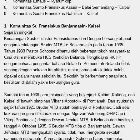
7. Komunitas Emaus – Nyarumkop
8. Komunitas Santo Fransiskus Assisi – Balai Semandang – Kalbar
9. Komunitas Santo Fransiskus Batulicin – Kalsel
1. Komunitas St. Fransiskus Banjarmasin- Kalsel
Sejarah singkat
Kedatangan Suster- suster Fransiskanes dari Dongen bersangkut paut
dengan kedatangan Bruder MTB ke Banjarmasin pada tahun 1935.
Tahun 1933 Pastor Schoone dibantu oleh beberapa tokoh masyarakat
Cina disini membuka HCS (Sekolah Belanda Tionghoa) di RK Ilir,
dengan bahasa pengantar bahasa Belanda. Pemerintah Belanda tidak
senang dengan sekolah katolik itu, maka nama katolik tidak boleh
dipakai dalam nama sekolah itu. Sekolah itu berkembang tetapi ada
kesulitan di dalam yakni kekurangan guru.
Sampai tahun 1938 para misionaris yang bekerja di Kaltim, Kalteng, dan
Kalsel di bawah pimpinan Vikaris Apostolik di Pontianak. Dan syukurlah
sejak tahun 1921 Bruder MTB sudah berkarya di Pontianak. Jadi soal
kekurangan guru dibicarakan dengan Mgr van Valenberg OFMCap (
Vikep Pontianak ) dengan Dewan Jendral MTB di Belanda dan hasilnya
tanggal 4 Oktober 1935, 6 Bruder MTB tiba di Banjarmasin. Dewan
Jenderal MTB mengajukan syarat, tidak mau mengelola sekolah
campuran putra putri. Karena itu pastor Schoone harus membuka