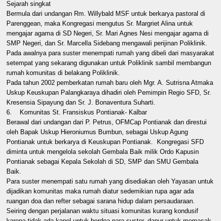
Sejarah singkat
Bermula dari undangan Rm. Willybald MSF untuk berkarya pastoral di
Parenggean, maka Kongregasi mengutus Sr. Margriet Alina untuk
mengajar agama di SD Negeri, Sr. Mari Agnes Nesi mengajar agama di
SMP Negeri, dan Sr. Marcella Sidebang mengawali perijinan Poliklinik.
Pada awalnya para suster menempati rumah yang dibeli dari masyarakat
setempat yang sekarang digunakan untuk Poliklinik sambil membangun
rumah komunitas di belakang Poliklinik.
Pada tahun 2002 pemberkatan rumah baru oleh Mgr. A. Sutrisna Atmaka
Uskup Keuskupan Palangkaraya dihadiri oleh Pemimpin Regio SFD, Sr.
Kresensia Sipayung dan Sr. J. Bonaventura Suharti.
6. Komunitas St. Fransiskus Pontianak- Kalbar
Berawal dari undangan dari P. Petrus, OFMCap Pontianak dan direstui
oleh Bapak Uskup Hieroniumus Bumbun, sebagai Uskup Agung
Pontianak untuk berkarya di Keuskupan Pontianak. Kongregasi SFD
diminta untuk mengelola sekolah Gembala Baik milik Ordo Kapusin
Pontianak sebagai Kepala Sekolah di SD, SMP dan SMU Gembala
Baik.
Para suster menempati satu rumah yang disediakan oleh Yayasan untuk
dijadikan komunitas maka rumah diatur sedemikian rupa agar ada
ruangan doa dan refter sebagai sarana hidup dalam persaudaraan.
Seiring dengan perjalanan waktu situasi komunitas kurang kondusif
karena tidak ada kapel untuk berdoa para suster, dapur untuk memasak