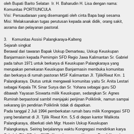
oleh Bupati Barito Selatan Ir. H. Baharudin H. Lisa dengan nama:
Komunitas PORTIUNCULA
Visi: Persaudaraan yang disemangati oleh cinta Bapa bagi sesama
Misi: Melaksanakan tugas perutusan kepada anak didik, orang sakit,
asrama dan pelayanan pastoral.
3. Komunitas Assisi Palangkaraya-Kalteng
Sejarah singkat
Berawal dari tawaran Bapak Uskup Demarteau, Uskup Keuskupan
Banjarmasin kepada Pemimpin SFD Regio Jawa Kalimantan Sr. Gabriel
pada tahun 1971 untuk berkarya di Keuskupan Palangkaraya yang
merupakan pemekaran Keuskupan Banjarmasin membuka komunitas
dan berkarya di rumah pastoran MSF Kalimantan Jl. TjilikRiwut Km. 1
Palangkaraya. Diutus untuk mengawali komunitas yaitu Sr. Anita Lestari
sebagai Kepala TK Sinar Surya dan Sr. Yohana sebagai guru SD
dibawah Yayasan Siswarta milik Keuskupan, sedangkan Sr. Agnes
Rumirah berpastoral sambil menjajaki perijinan Poliklinik, namun sampai
sekarang ijin pendirian Poliklinik tidak di dapatkan.
Pada tanggal 2 Juli 1994 pemberkatan rumah baru milik Kongregasi SFD
yang beralamat di Jl. Tjilik Riwut Km. 5,5 di depan kantor Walikota
Palangkaraya, diberkati oleh Mgr. Husein Uskup Keuskupan
Palangkaraya. Seiring berjalannya waktu Kongregasi mendirikan karya