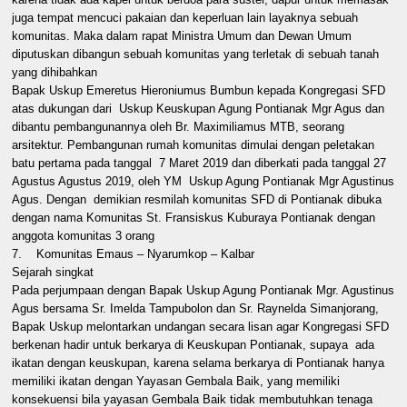
juga tempat mencuci pakaian dan keperluan lain layaknya sebuah
komunitas. Maka dalam rapat Ministra Umum dan Dewan Umum
diputuskan dibangun sebuah komunitas yang terletak di sebuah tanah
yang dihibahkan
Bapak Uskup Emeretus Hieroniumus Bumbun kepada Kongregasi SFD
atas dukungan dari Uskup Keuskupan Agung Pontianak Mgr Agus dan
dibantu pembangunannya oleh Br. Maximiliamus MTB, seorang
arsitektur. Pembangunan rumah komunitas dimulai dengan peletakan
batu pertama pada tanggal 7 Maret 2019 dan diberkati pada tanggal 27
Agustus Agustus 2019, oleh YM Uskup Agung Pontianak Mgr Agustinus
Agus. Dengan demikian resmilah komunitas SFD di Pontianak dibuka
dengan nama Komunitas St. Fransiskus Kuburaya Pontianak dengan
anggota komunitas 3 orang
7. Komunitas Emaus – Nyarumkop – Kalbar
Sejarah singkat
Pada perjumpaan dengan Bapak Uskup Agung Pontianak Mgr. Agustinus
Agus bersama Sr. Imelda Tampubolon dan Sr. Raynelda Simanjorang,
Bapak Uskup melontarkan undangan secara lisan agar Kongregasi SFD
berkenan hadir untuk berkarya di Keuskupan Pontianak, supaya ada
ikatan dengan keuskupan, karena selama berkarya di Pontianak hanya
memiliki ikatan dengan Yayasan Gembala Baik, yang memiliki
konsekuensi bila yayasan Gembala Baik tidak membutuhkan tenaga