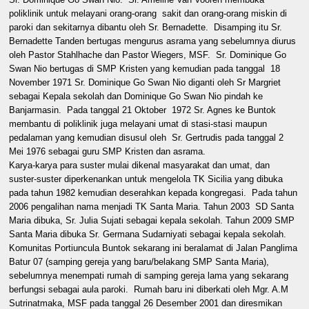
poliklinik untuk melayani orang-orang sakit dan orang-orang miskin di
paroki dan sekitarnya dibantu oleh Sr. Bernadette. Disamping itu Sr.
Bernadette Tanden bertugas mengurus asrama yang sebelumnya diurus
oleh Pastor Stahlhache dan Pastor Wiegers, MSF. Sr. Dominique Go
Swan Nio bertugas di SMP Kristen yang kemudian pada tanggal 18
November 1971 Sr. Dominique Go Swan Nio diganti oleh Sr Margriet
sebagai Kepala sekolah dan Dominique Go Swan Nio pindah ke
Banjarmasin. Pada tanggal 21 Oktober 1972 Sr. Agnes ke Buntok
membantu di poliklinik juga melayani umat di stasi-stasi maupun
pedalaman yang kemudian disusul oleh Sr. Gertrudis pada tanggal 2
Mei 1976 sebagai guru SMP Kristen dan asrama.
Karya-karya para suster mulai dikenal masyarakat dan umat, dan
suster-suster diperkenankan untuk mengelola TK Sicilia yang dibuka
pada tahun 1982 kemudian deserahkan kepada kongregasi. Pada tahun
2006 pengalihan nama menjadi TK Santa Maria. Tahun 2003 SD Santa
Maria dibuka, Sr. Julia Sujati sebagai kepala sekolah. Tahun 2009 SMP
Santa Maria dibuka Sr. Germana Sudarniyati sebagai kepala sekolah.
Komunitas Portiuncula Buntok sekarang ini beralamat di Jalan Panglima
Batur 07 (samping gereja yang baru/belakang SMP Santa Maria),
sebelumnya menempati rumah di samping gereja lama yang sekarang
berfungsi sebagai aula paroki. Rumah baru ini diberkati oleh Mgr. A.M
Sutrinatmaka, MSF pada tanggal 26 Desember 2001 dan diresmikan