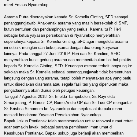
retret Emaus Nyarumkop.
Asrama Putra dipercayakan kepada Sr. Kornelia Ginting, SFD sebagai
penanggungjawab. Anak-anak asrama yang masih bersekolah di SMP,
butuh sentuhan dan pendampingan yang serius. Karena itu P. Heri
sebagai ketua yayasan persekoahan di Nyarumkop menyerahkan
sepenuhnya kepada Sr. Kornelia Ginting, SFD agar mengelola asrama
ini sebaik mungkin dan bekerjasama dengan dua orang karyawan
lainnya. Pada tanggal 27 Juni 2016 P. Heri dan Sr. Karoline, SFIC
menyerahkan kunci gedung asrama dan memberitahukan hal-hal praktis
kepada Sr. Kornelia Ginting, SFD. Keuangan asrama terkait langsung ke
sekolah maka Sr. Kornelia sebagai penanggungjawab tidak bersentuhan
langsung dengan uang asrama, tetapi boleh menyatakan apa yang perlu
untuk disediakan diasrama atau segala fasilitas yang diperlukan maka
pengadaannya akan diurus oleh petugas keuangan.
Tanggal 7 Agustus 2018 Sr. Imelda Tampubolon, Sr. Raynelda
Simanjorang, P. Barces CP, Romo Andre OP dan Sr. Lusi CP mengantar
Sr. Kristina Simamora ke Nyarumkop dan sejak saat itu pula resmi
menjadi bendahara Yayasan Persekolahan Nyarumkop.
Bapak Uskup Pontianak telah merencanakan untuk renovasi rumat retret
agar semakin layak sebagai sarana pembinaan iman umat di
Keuskupan Pontianak. Bapak uskup juga berjanji akan memberikan