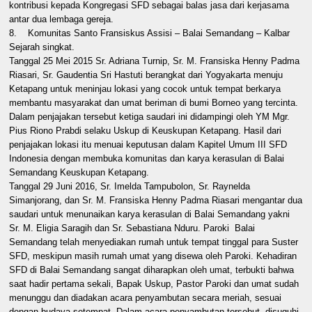
kontribusi kepada Kongregasi SFD sebagai balas jasa dari kerjasama
antar dua lembaga gereja.
8. Komunitas Santo Fransiskus Assisi – Balai Semandang – Kalbar
Sejarah singkat.
Tanggal 25 Mei 2015 Sr. Adriana Turnip, Sr. M. Fransiska Henny Padma
Riasari, Sr. Gaudentia Sri Hastuti berangkat dari Yogyakarta menuju
Ketapang untuk meninjau lokasi yang cocok untuk tempat berkarya
membantu masyarakat dan umat beriman di bumi Borneo yang tercinta.
Dalam penjajakan tersebut ketiga saudari ini didampingi oleh YM Mgr.
Pius Riono Prabdi selaku Uskup di Keuskupan Ketapang. Hasil dari
penjajakan lokasi itu menuai keputusan dalam Kapitel Umum III SFD
Indonesia dengan membuka komunitas dan karya kerasulan di Balai
Semandang Keuskupan Ketapang.
Tanggal 29 Juni 2016, Sr. Imelda Tampubolon, Sr. Raynelda
Simanjorang, dan Sr. M. Fransiska Henny Padma Riasari mengantar dua
saudari untuk menunaikan karya kerasulan di Balai Semandang yakni
Sr. M. Eligia Saragih dan Sr. Sebastiana Nduru. Paroki Balai
Semandang telah menyediakan rumah untuk tempat tinggal para Suster
SFD, meskipun masih rumah umat yang disewa oleh Paroki. Kehadiran
SFD di Balai Semandang sangat diharapkan oleh umat, terbukti bahwa
saat hadir pertama sekali, Bapak Uskup, Pastor Paroki dan umat sudah
menunggu dan diadakan acara penyambutan secara meriah, sesuai
dengan budaya setempat. Dalam acara penyambutan tersebut, disuguhi