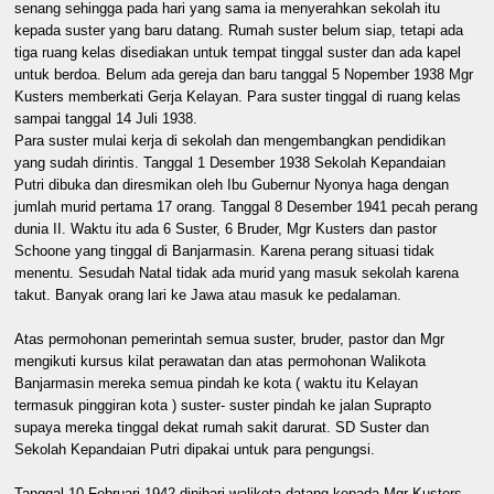
senang sehingga pada hari yang sama ia menyerahkan sekolah itu
kepada suster yang baru datang. Rumah suster belum siap, tetapi ada
tiga ruang kelas disediakan untuk tempat tinggal suster dan ada kapel
untuk berdoa. Belum ada gereja dan baru tanggal 5 Nopember 1938 Mgr
Kusters memberkati Gerja Kelayan. Para suster tinggal di ruang kelas
sampai tanggal 14 Juli 1938.
Para suster mulai kerja di sekolah dan mengembangkan pendidikan
yang sudah dirintis. Tanggal 1 Desember 1938 Sekolah Kepandaian
Putri dibuka dan diresmikan oleh Ibu Gubernur Nyonya haga dengan
jumlah murid pertama 17 orang. Tanggal 8 Desember 1941 pecah perang
dunia II. Waktu itu ada 6 Suster, 6 Bruder, Mgr Kusters dan pastor
Schoone yang tinggal di Banjarmasin. Karena perang situasi tidak
menentu. Sesudah Natal tidak ada murid yang masuk sekolah karena
takut. Banyak orang lari ke Jawa atau masuk ke pedalaman.
Atas permohonan pemerintah semua suster, bruder, pastor dan Mgr
mengikuti kursus kilat perawatan dan atas permohonan Walikota
Banjarmasin mereka semua pindah ke kota ( waktu itu Kelayan
termasuk pinggiran kota ) suster- suster pindah ke jalan Suprapto
supaya mereka tinggal dekat rumah sakit darurat. SD Suster dan
Sekolah Kepandaian Putri dipakai untuk para pengungsi.
Tanggal 10 Februari 1942 dinihari walikota datang kepada Mgr Kusters