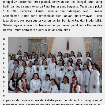
tanggal 24 September 2016 puncak perayaan pun tiba, banyak umat yang
hadir dan juga sanak keluarga Para Suster yang berpesta. Tepat pada pukul
10.00 WIB, Perayaan Ekaristi dimulai dan didampingi oleh 5 Imam
Konselebran Utama serta dimeriahkan oleh Paduan Suara Wilayah B dan
juga dibantu oleh para suster Komunitas San Damiano Pati dan Bruder MTB.
Sebelumnya ada sesi foto bersama dengan keluarga, Ministra Umum dan
Dewan Umum serta para suster SFD tiap Komunitas.
D
a
ri
w
a
j
a
h
S
u
s
t
e
r pestawati terpancar wajah kebahagiaan penuh syukur yang sangat