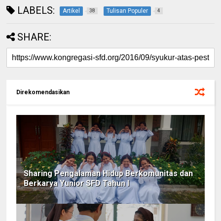
LABELS:
Artikel
Tulisan Populer
38
4
SHARE:
Direkomendasikan
Sharing Pengalaman Hidup Berkomunitas dan
Berkarya Yunior SFD Tahun I