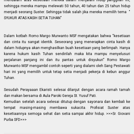
mendalam atas kesetiaan mereka dalam menjalani hidup panggilan ini,
sehingga mereka mampu melewati 50 tahun, 40 tahun dan 25 tahun hidup
menjadi seorang Suster. Sehingga tidak salah jika mereka memilih tema "
SYUKUR ATAS KASIH SETIA TUHAN"
Dalam kotbah Romo
Margo Murwanto MSF mengatakan bahwa "kesetiaan
dan cinta itu sangat identik. Seseorang yang menerapkan cinta kasih di
dalam hidupnya akan menghasilkan buah kesetiaan yang berlimpah. Hanya
karena hukum kasih Tuhan sendirilah maka kita mampu menyelusuri
perjalanan panjang ini dan itu pantas untuk disyukuri" Romo
Margo
Murwanto MSF mengambil contoh seperti yang dialami oleh Sang Pestawati
hari ini yang memilih untuk tetap setia menjadi pekerja di kebun anggur
Tuhan.
Sesudah Perayaaan Ekaristi selesai dilanjut dengan acara ramah tamah
dan makan bersama di Aula Paroki Gereja St. Yusuf Pati.
Kemudian setelah acara selesai ditutup dengan sayonara dan kembali ke
tempat masing-masing membawa sukacita. Profisiat Suster atas
kesetiaannya semoga sehat dan setia sampai akhir hidup. >>>Sr. Giovani
Purba SFD>>>