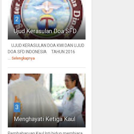
2
Ujud Kerasulan Doa SFD
UJUD KERASULAN DOA KWI DAN UJUD
DOA SFD INDONESIA TAHUN 2016
...
Selengkapnya
3
Menghayati Ketiga Kaul
Pembaharuan Kaul Inti hidup membiara